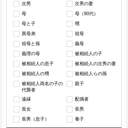
次男
次男の妻
母
母（90代）
母と子
甥
異母弟
祖母
祖母と孫
義母
義理の母
被相続人の子
被相続人の息子
被相続人の次男の妻
被相続人の甥
被相続人らの孫
被相続人両名の子の
親子
代襲者
遠縁
配偶者
長女
長男
長男（息子）
養子