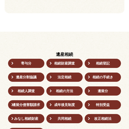
遺産相続
寄与分
相続財産調査
相続登記
遺産分割協議
法定相続
相続の⼿続き
相続人調査
相続の方法
遺留分
遺留分侵害額請求
成年後⾒制度
特別受益
みなし相続財産
共同相続
改正相続法