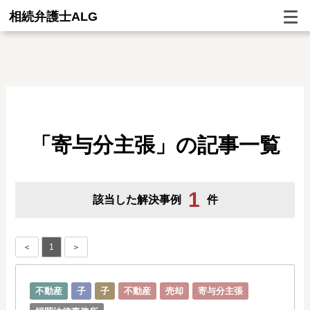
相続弁護士ALG
「寄与分主張」の記事一覧
1
該当した解決事例
件
＜
1
＞
不動産
子
子
不動産
売却
寄与分主張