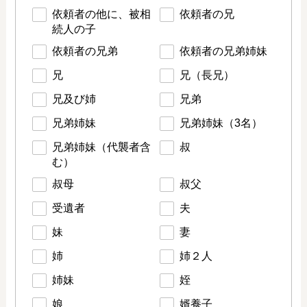
依頼者の他に、被相
依頼者の兄
続人の子
依頼者の兄弟
依頼者の兄弟姉妹
兄
兄（長兄）
兄及び姉
兄弟
兄弟姉妹
兄弟姉妹（3名）
兄弟姉妹（代襲者含
叔
む）
叔母
叔父
受遺者
夫
妹
妻
姉
姉２人
姉妹
姪
娘
婿養子