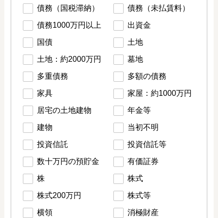
債務（国税滞納）
債務（未払賃料）
債務1000万円以上
出資金
国債
土地
土地：約2000万円
墓地
多重債務
多額の債務
家具
家屋：約1000万円
居宅の土地建物
年金等
建物
当初不明
投資信託
投資信託等
数十万円の預貯金
有価証券
株
株式
株式200万円
株式等
横領
消極財産