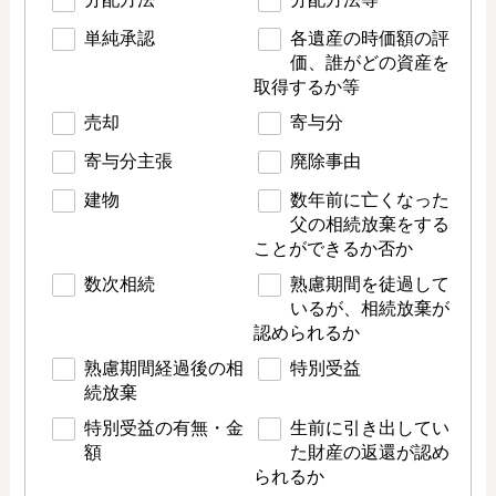
単純承認
各遺産の時価額の評
価、誰がどの資産を
取得するか等
売却
寄与分
寄与分主張
廃除事由
建物
数年前に亡くなった
父の相続放棄をする
ことができるか否か
数次相続
熟慮期間を徒過して
いるが、相続放棄が
認められるか
熟慮期間経過後の相
特別受益
続放棄
特別受益の有無・金
生前に引き出してい
額
た財産の返還が認め
られるか