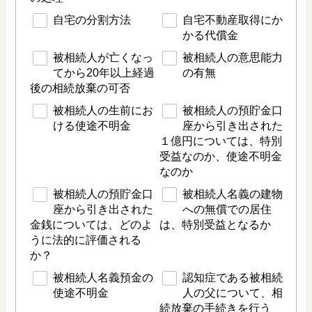
自宅の分割方法
自宅不動産取得にか
かる代償金
被相続人が亡くなっ
被相続人の意思能力
てから20年以上経過
の有無
後の相続放棄の可否
被相続人の生前にお
被相続人の預貯金口
ける使途不明金
座から引き出された
１億円については、特別
受益なのか、使途不明金
なのか
被相続人の預貯金口
被相続人名義の建物
座から引き出された
への無償での居住
金銭については、どのよ
は、特別受益となるか
うに法的に評価される
か？
被相続人名義預金の
認知症である被相続
使途不明金
人の父について、相
続放棄の手続きを行う