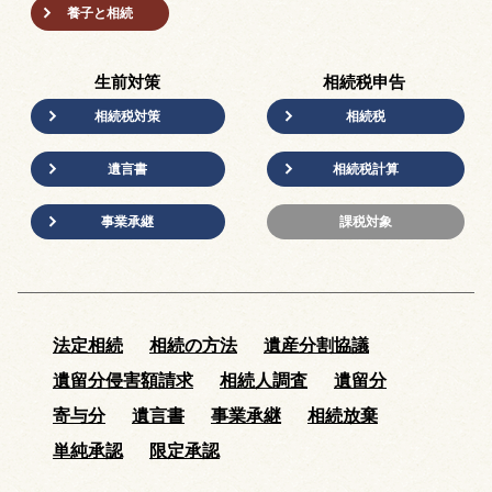
養子と相続
生前対策
相続税申告
相続税対策
相続税
遺言書
相続税計算
事業承継
課税対象
法定相続
相続の方法
遺産分割協議
遺留分侵害額請求
相続人調査
遺留分
寄与分
遺言書
事業承継
相続放棄
単純承認
限定承認