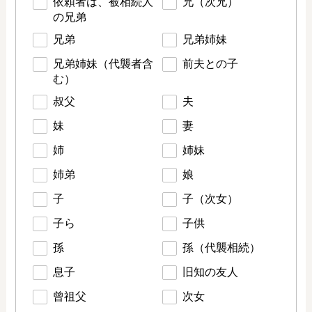
依頼者は、被相続人
兄（次兄）
の兄弟
兄弟
兄弟姉妹
兄弟姉妹（代襲者含
前夫との子
む）
叔父
夫
妹
妻
姉
姉妹
姉弟
娘
子
子（次女）
子ら
子供
孫
孫（代襲相続）
息子
旧知の友人
曾祖父
次女