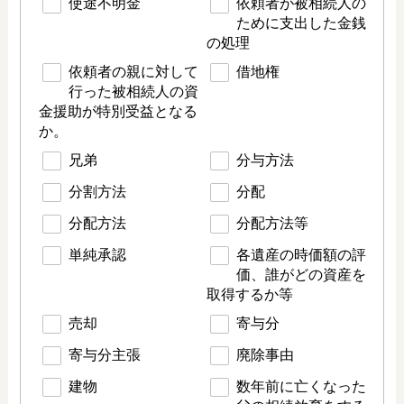
使途不明金
依頼者が被相続人の
ために支出した金銭
の処理
依頼者の親に対して
借地権
行った被相続人の資
金援助が特別受益となる
か。
兄弟
分与方法
分割方法
分配
分配方法
分配方法等
単純承認
各遺産の時価額の評
価、誰がどの資産を
取得するか等
売却
寄与分
寄与分主張
廃除事由
建物
数年前に亡くなった