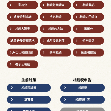
寄与分
相続財産調査
相続登記
遺産分割協議
法定相続
相続の⼿続き
相続人調査
相続の方法
遺留分
遺留分侵害額請求
成年後⾒制度
特別受益
みなし相続財産
共同相続
改正相続法
養子と相続
生前対策
相続税申告
相続税対策
相続税
遺言書
相続税計算