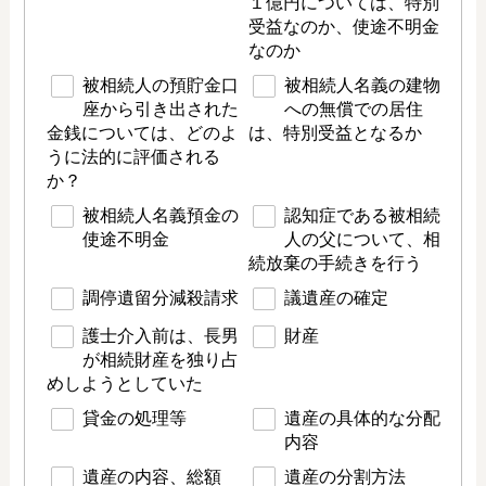
１億円については、特別
受益なのか、使途不明金
なのか
被相続人の預貯金口
被相続人名義の建物
座から引き出された
への無償での居住
金銭については、どのよ
は、特別受益となるか
うに法的に評価される
か？
被相続人名義預金の
認知症である被相続
使途不明金
人の父について、相
続放棄の手続きを行う
調停遺留分減殺請求
議遺産の確定
護士介入前は、長男
財産
が相続財産を独り占
めしようとしていた
貸金の処理等
遺産の具体的な分配
内容
遺産の内容、総額
遺産の分割方法