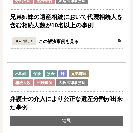
分割方法
配分割合
姫路法律事務所
兄弟姉妹の遺産相続において代襲相続人を
含む相続人数が10名以上の事例
この解決事例を見る
さらに詳しく
不動産
保険
預金
妹
兄弟姉妹
相続人数
相続遺産
大阪法律事務所
弁護士の介入により公正な遺産分割が出来
た事例
結果