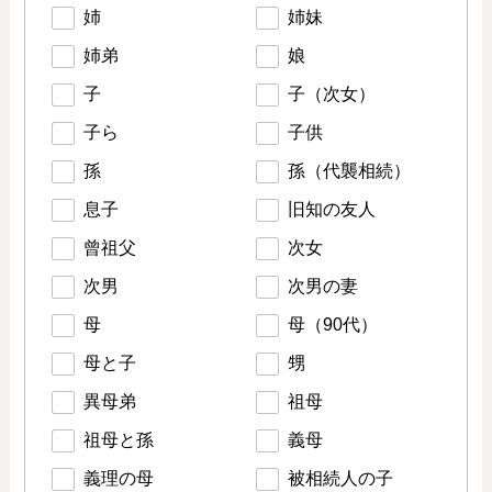
姉
姉妹
姉弟
娘
子
子（次女）
子ら
子供
孫
孫（代襲相続）
息子
旧知の友人
曾祖父
次女
次男
次男の妻
母
母（90代）
母と子
甥
異母弟
祖母
祖母と孫
義母
義理の母
被相続人の子