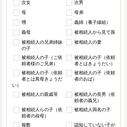
次女
次男
母
母弟
甥
義姉（養子縁組）
義母
被相続人から見て孫
被相続人の兄弟姉妹
被相続人の妻
の子
被相続人の子（ご依
被相続人の子（依頼
頼者様のご兄弟）
者とはきょうだい）
被相続人の子（依頼
被相続人の子（依頼
者とは異母きょうだ
者のおば）
い）
被相続人の親戚等
被相続人の長男（依
頼者の義兄）
被相続人らの子（依
被相続人両名の子
頼者の叔母）
複数
認知していない子が