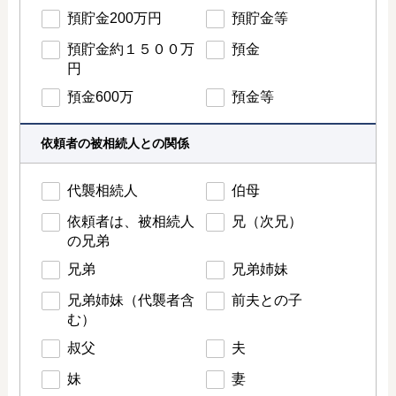
預貯金200万円
預貯金等
預貯金約１５００万
預金
円
預金600万
預金等
依頼者の被相続人との関係
代襲相続人
伯母
依頼者は、被相続人
兄（次兄）
の兄弟
兄弟
兄弟姉妹
兄弟姉妹（代襲者含
前夫との子
む）
叔父
夫
妹
妻