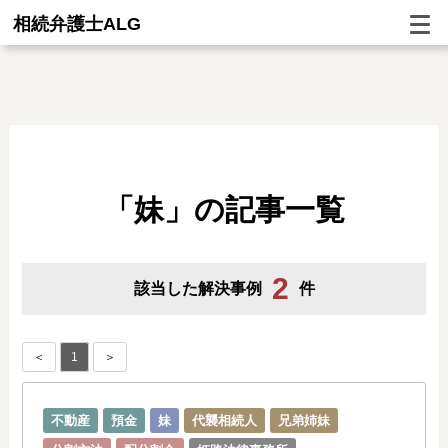
相続弁護士ALG
「妹」の記事一覧
2
該当した解決事例
件
＜
1
＞
不動産
預金
妹
代襲相続人
兄弟姉妹