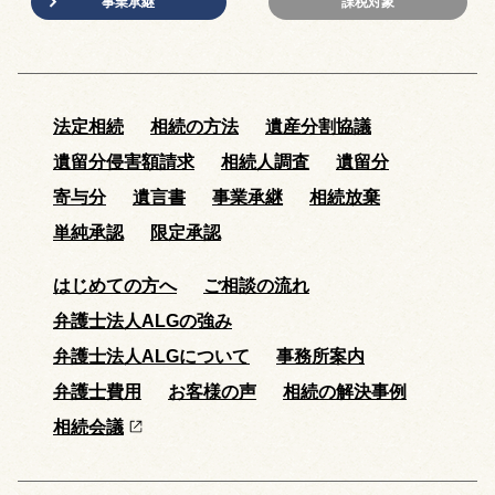
事業承継
課税対象
法定相続
相続の方法
遺産分割協議
遺留分侵害額請求
相続人調査
遺留分
寄与分
遺言書
事業承継
相続放棄
単純承認
限定承認
はじめての方へ
ご相談の流れ
弁護士法人ALGの強み
弁護士法人ALGについて
事務所案内
弁護士費用
お客様の声
相続の解決事例
相続会議