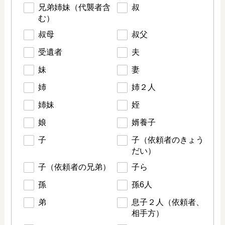
兄弟姉妹（代襲者含
叔
む）
叔母
叔父
受遺者
夫
妹
妻
姉
姉２人
姉妹
姪
娘
婿養子
子
子（依頼者のきょう
だい）
子（依頼者の兄弟）
子ら
孫
孫6人
弟
息子２人（依頼者、
相手方）