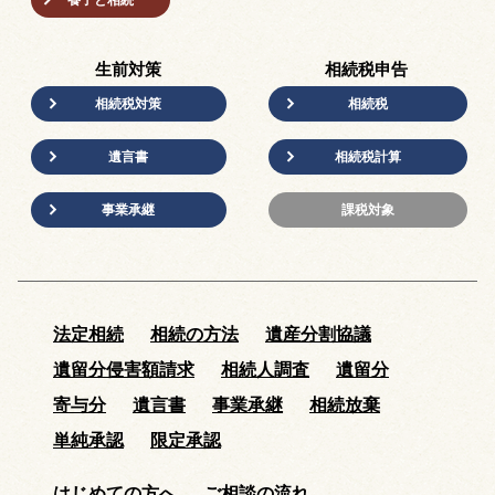
生前対策
相続税申告
相続税対策
相続税
遺言書
相続税計算
事業承継
課税対象
法定相続
相続の方法
遺産分割協議
遺留分侵害額請求
相続人調査
遺留分
寄与分
遺言書
事業承継
相続放棄
単純承認
限定承認
はじめての方へ
ご相談の流れ