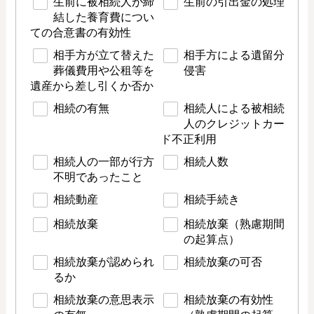
生前に被相続人が締
生前の引出金の処理
結した養育費につい
ての合意書の有効性
相手方が立て替えた
相手方による遺留分
葬儀費用や公租等を
侵害
遺産から差し引くか否か
相続の有無
相続人による被相続
人のクレジットカー
ド不正利用
相続人の一部が行方
相続人数
不明であったこと
相続動産
相続手続き
相続放棄
相続放棄（熟慮期間
の起算点）
相続放棄が認められ
相続放棄の可否
るか
相続放棄の意思表示
相続放棄の有効性