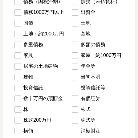
債務（国税滞納）
債務（未払賃料）
債務1000万円以上
出資金
国債
土地
土地：約2000万円
墓地
多重債務
多額の債務
家具
家屋：約1000万円
居宅の土地建物
年金等
建物
当初不明
投資信託
投資信託等
数十万円の預貯金
有価証券
株
株式
株式200万円
株式等
横領
消極財産