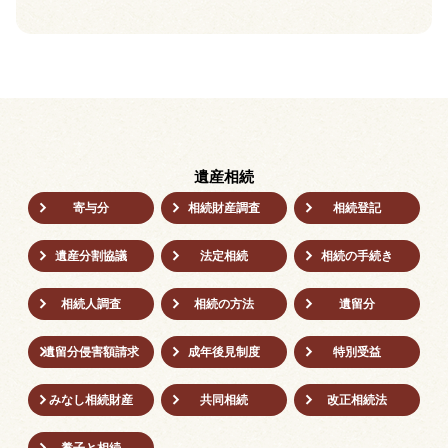
遺産相続
寄与分
相続財産調査
相続登記
遺産分割協議
法定相続
相続の⼿続き
相続人調査
相続の方法
遺留分
遺留分侵害額請求
成年後⾒制度
特別受益
みなし相続財産
共同相続
改正相続法
養子と相続