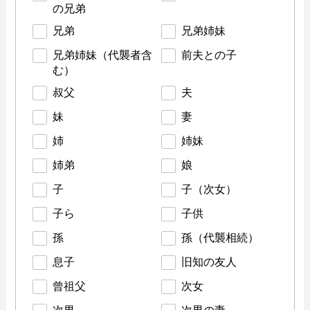
の兄弟
兄弟
兄弟姉妹
兄弟姉妹（代襲者含
前夫との子
む）
叔父
夫
妹
妻
姉
姉妹
姉弟
娘
子
子（次女）
子ら
子供
孫
孫（代襲相続）
息子
旧知の友人
曾祖父
次女