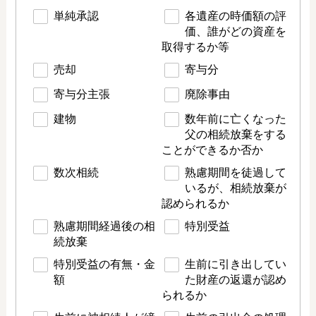
単純承認
各遺産の時価額の評
価、誰がどの資産を
取得するか等
売却
寄与分
寄与分主張
廃除事由
建物
数年前に亡くなった
父の相続放棄をする
ことができるか否か
数次相続
熟慮期間を徒過して
いるが、相続放棄が
認められるか
熟慮期間経過後の相
特別受益
続放棄
特別受益の有無・金
生前に引き出してい
額
た財産の返還が認め
られるか