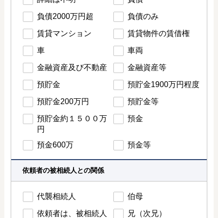
負債2000万円超
負債のみ
賃貸マンション
賃貸物件の賃借権
車
車両
金融資産及び不動産
金融資産等
預貯金
預貯金1900万円程度
預貯金200万円
預貯金等
預貯金約１５００万
預金
円
預金600万
預金等
依頼者の被相続人との関係
代襲相続人
伯母
依頼者は、被相続人
兄（次兄）