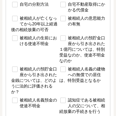
自宅の分割方法
自宅不動産取得にか
かる代償金
被相続人が亡くなっ
被相続人の意思能力
てから20年以上経過
の有無
後の相続放棄の可否
被相続人の生前にお
被相続人の預貯金口
ける使途不明金
座から引き出された
１億円については、特別
受益なのか、使途不明金
なのか
被相続人の預貯金口
被相続人名義の建物
座から引き出された
への無償での居住
金銭については、どのよ
は、特別受益となるか
うに法的に評価される
か？
被相続人名義預金の
認知症である被相続
使途不明金
人の父について、相
続放棄の手続きを行う