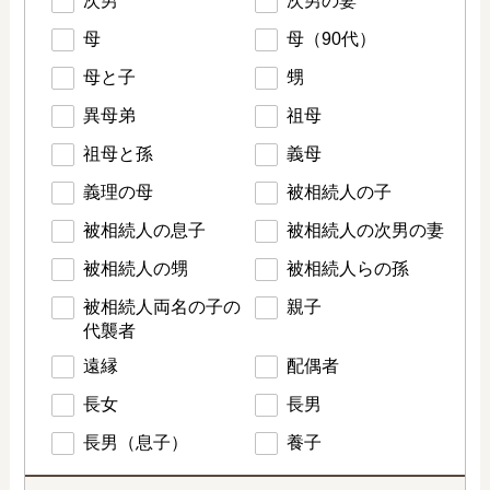
次男
次男の妻
母
母（90代）
母と子
甥
異母弟
祖母
祖母と孫
義母
義理の母
被相続人の子
被相続人の息子
被相続人の次男の妻
被相続人の甥
被相続人らの孫
被相続人両名の子の
親子
代襲者
遠縁
配偶者
長女
長男
長男（息子）
養子