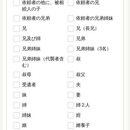
依頼者の他に、被相
依頼者の兄
続人の子
依頼者の兄弟
依頼者の兄弟姉妹
兄
兄（長兄）
兄及び姉
兄弟
兄弟姉妹
兄弟姉妹（3名）
兄弟姉妹（代襲者含
叔
む）
叔母
叔父
受遺者
夫
妹
妻
姉
姉２人
姉妹
姪
娘
婿養子