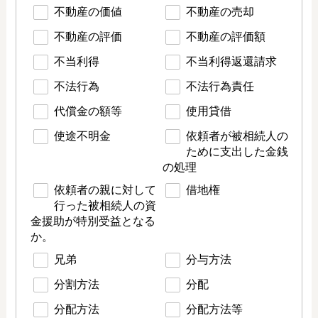
不動産の価値
不動産の売却
不動産の評価
不動産の評価額
不当利得
不当利得返還請求
不法行為
不法行為責任
代償金の額等
使用貸借
使途不明金
依頼者が被相続人の
ために支出した金銭
の処理
依頼者の親に対して
借地権
行った被相続人の資
金援助が特別受益となる
か。
兄弟
分与方法
分割方法
分配
分配方法
分配方法等