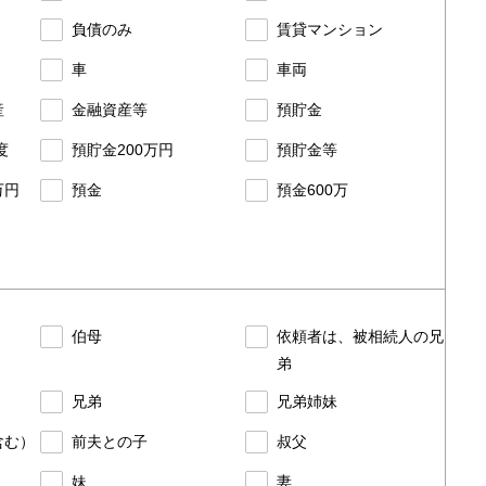
負債のみ
賃貸マンション
車
車両
産
金融資産等
預貯金
度
預貯金200万円
預貯金等
万円
預金
預金600万
伯母
依頼者は、被相続人の兄
弟
兄弟
兄弟姉妹
含む）
前夫との子
叔父
妹
妻