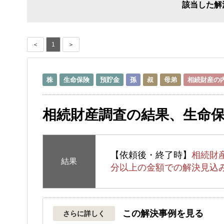
該当した解
＜
1
＞
株
生命保険
預貯金
孫
叔
母弟
相続財産の
相続財産調査の結果、生命
【依頼後・終了時】
相続財
結果
分以上の金額での解決見込
この解決事例を見る
さらに詳しく