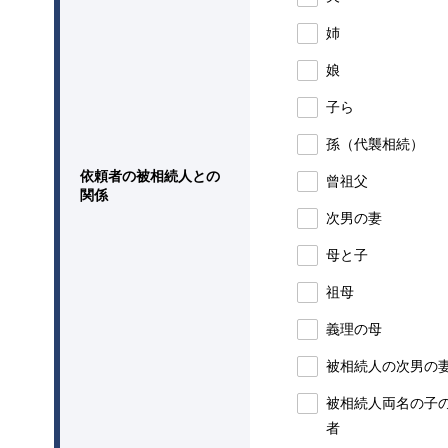
姉
娘
子ら
孫（代襲相続）
依頼者の被相続人との
曾祖父
関係
次男の妻
母と子
祖母
義理の母
被相続人の次男の
被相続人両名の子
者