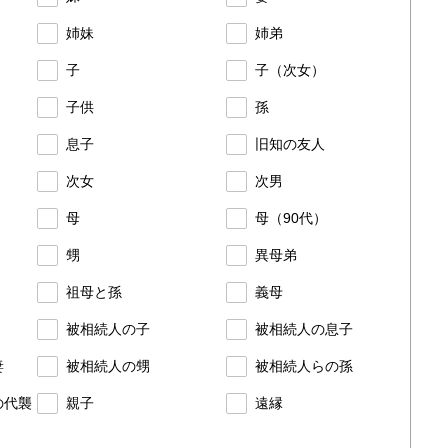
姉妹
姉弟
子
子（次女）
子供
孫
息子
旧知の友人
次女
次男
母
母（90代）
甥
異母弟
祖母と孫
義母
被相続人の子
被相続人の息子
妻
被相続人の甥
被相続人らの孫
の代襲
親子
遠縁