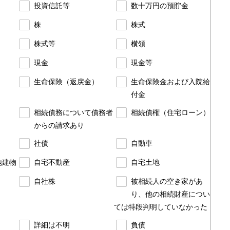
投資信託等
数十万円の預貯金
株
株式
株式等
横領
現金
現金等
生命保険（返戻金）
生命保険金および入院給
付金
相続債務について債務者
相続債権（住宅ローン）
からの請求あり
社債
自動車
地建物
自宅不動産
自宅土地
自社株
被相続人の空き家があ
り、他の相続財産につい
ては特段判明していなかった
詳細は不明
負債