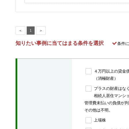
＜
1
＞
知りたい事例に当てはまる条件を選択
条件
４万円以上の貸金
（消極財産）
プラスの財産はな
相続人居住マンシ
管理費未払いの負債が判
その他は不明。
上場株