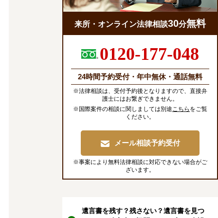
30
無料
来所・オンライン法律相談
分
0120-177-048
24時間予約受付・年中無休・通話無料
※法律相談は、受付予約後となりますので、直接弁
護士にはお繋ぎできません。
※国際案件の相談に関しましては別途
こちら
をご覧
ください。
メール相談予約受付
※事案により無料法律相談に対応できない場合がご
ざいます。
遺言書を残す？残さない？遺言書を見つ