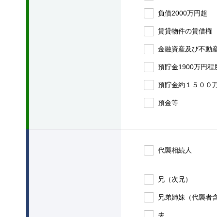
負債2000万円超
賃貸物件の賃借権
金融資産及び不動
預貯金1900万円程
預貯金約１５００
預金等
代襲相続人
兄（次兄）
兄弟姉妹（代襲者
夫