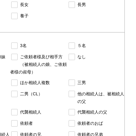
長女
長男
養子
3名
５名
姉妹
ご依頼者様及び相手方
なし
（被相続人の娘、ご依頼
者様の叔母）
ほか相続人複数
三男
二男（CL）
他の相続人は、被相続人
の父
代襲相続人
代襲相続人の父
依頼者
依頼者のおば
相続人
依頼者の兄
依頼者の兄弟