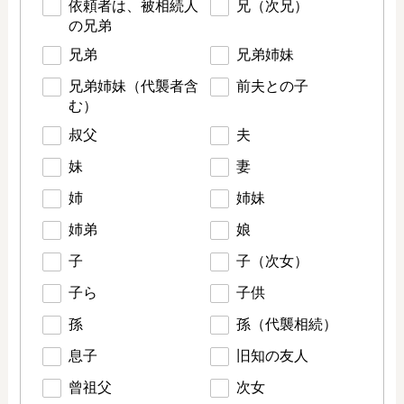
依頼者は、被相続人
兄（次兄）
の兄弟
兄弟
兄弟姉妹
兄弟姉妹（代襲者含
前夫との子
む）
叔父
夫
妹
妻
姉
姉妹
姉弟
娘
子
子（次女）
子ら
子供
孫
孫（代襲相続）
息子
旧知の友人
曾祖父
次女