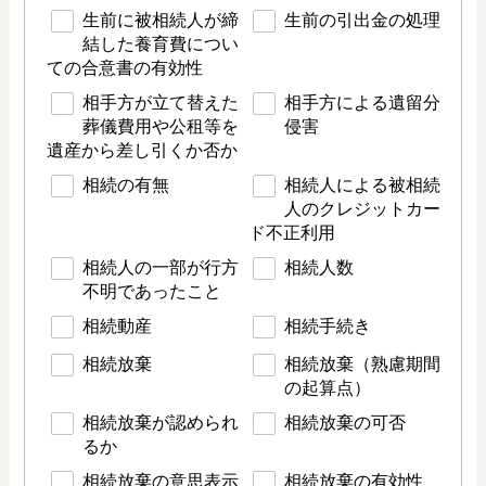
生前に被相続人が締
生前の引出金の処理
結した養育費につい
ての合意書の有効性
相手方が立て替えた
相手方による遺留分
葬儀費用や公租等を
侵害
遺産から差し引くか否か
相続の有無
相続人による被相続
人のクレジットカー
ド不正利用
相続人の一部が行方
相続人数
不明であったこと
相続動産
相続手続き
相続放棄
相続放棄（熟慮期間
の起算点）
相続放棄が認められ
相続放棄の可否
るか
相続放棄の意思表示
相続放棄の有効性