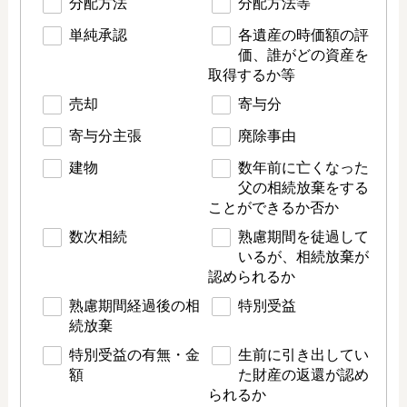
分配方法
分配方法等
単純承認
各遺産の時価額の評
価、誰がどの資産を
取得するか等
売却
寄与分
寄与分主張
廃除事由
建物
数年前に亡くなった
父の相続放棄をする
ことができるか否か
数次相続
熟慮期間を徒過して
いるが、相続放棄が
認められるか
熟慮期間経過後の相
特別受益
続放棄
特別受益の有無・金
生前に引き出してい
額
た財産の返還が認め
られるか