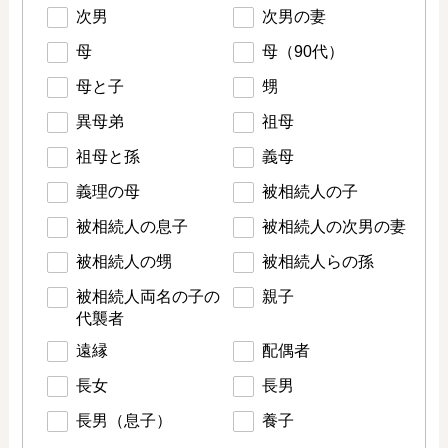
次男
次男の妻
母
母（90代）
母と子
甥
異母弟
祖母
祖母と孫
義母
義理の母
被相続人の子
被相続人の息子
被相続人の次男の妻
被相続人の甥
被相続人らの孫
被相続人両名の子の
親子
代襲者
遠縁
配偶者
長女
長男
長男（息子）
養子