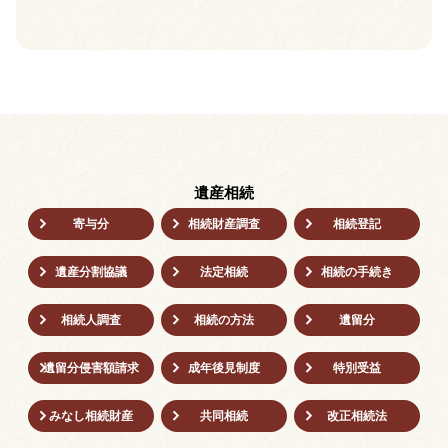
遺産相続
寄与分
相続財産調査
相続登記
遺産分割協議
法定相続
相続の⼿続き
相続人調査
相続の方法
遺留分
遺留分侵害額請求
成年後⾒制度
特別受益
みなし相続財産
共同相続
改正相続法