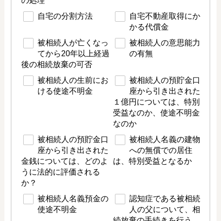
の処理
自宅の分割方法
自宅不動産取得にか
かる代償金
被相続人が亡くなっ
被相続人の意思能力
てから20年以上経過
の有無
後の相続放棄の可否
被相続人の生前にお
被相続人の預貯金口
ける使途不明金
座から引き出された
１億円については、特別
受益なのか、使途不明金
なのか
被相続人の預貯金口
被相続人名義の建物
座から引き出された
への無償での居住
金銭については、どのよ
は、特別受益となるか
うに法的に評価される
か？
被相続人名義預金の
認知症である被相続
使途不明金
人の父について、相
続放棄の手続きを行う