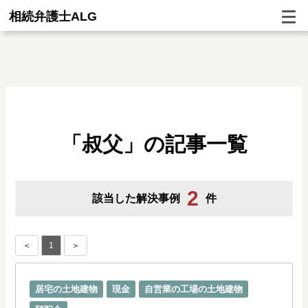
相続弁護士ALG
「叔父」の記事一覧
2
該当した解決事例
件
＜
1
＞
居宅の土地建物
現金
自営業の工場の土地建物