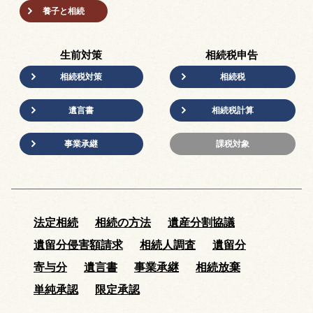
養子と相続
生前対策
相続税申告
相続税対策
相続税
遺言書
相続税計算
事業承継
課税対象
法定相続
相続の方法
遺産分割協議
遺留分侵害額請求
相続人調査
遺留分
寄与分
遺言書
事業承継
相続放棄
単純承認
限定承認