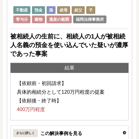
不動産
預金
孫
叔母
叔父
子
寄与分
建物
遺産の範囲
福岡法律事務所
被相続人の生前に、相続人の1人が被相続
人名義の預金を使い込んでいた疑いが濃厚
であった事案
結果
【依頼前・初回請求】
具体的相続分として120万円程度の提案
【依頼後・終了時】
400万円程度
この解決事例を見る
さらに詳しく